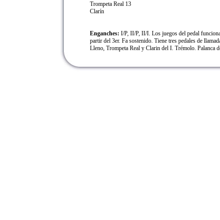
Trompeta Real 13
Clarín
Enganches:
I/P, II/P, II/I. Los juegos del pedal funcio
partir del 3er. Fa sostenido. Tiene tres pedales de llamad
Lleno, Trompeta Real y Clarin del I. Trémolo. Palanca d