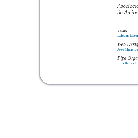
Asociaci
de Amigo
Text
s
Estéban Elizon
Web Desi
José María B
Pipe Orga
Luís Ibáñez C